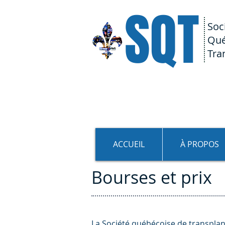
SQT
Soc
Qué
Tra
ACCUEIL
À PROPOS
Bourses et prix
La Société québécoise de transplant