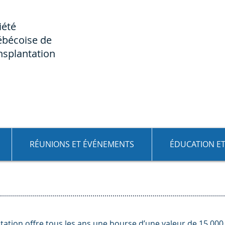
iété
bécoise de
nsplantation
RÉUNIONS ET ÉVÉNEMENTS
ÉDUCATION E
ation offre tous les ans une bourse d’une valeur de 15,000 